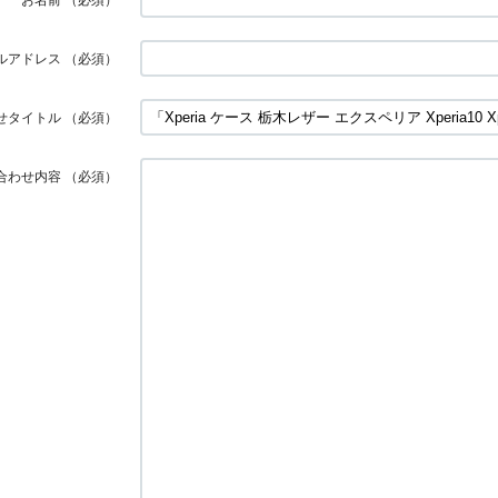
ルアドレス
（必須）
せタイトル
（必須）
合わせ内容
（必須）