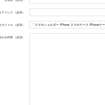
ルアドレス
（必須）
せタイトル
（必須）
合わせ内容
（必須）