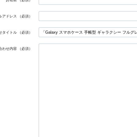
ルアドレス
（必須）
せタイトル
（必須）
合わせ内容
（必須）