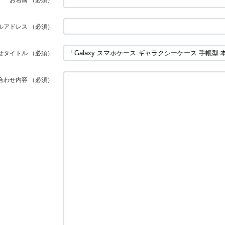
ルアドレス
（必須）
せタイトル
（必須）
合わせ内容
（必須）