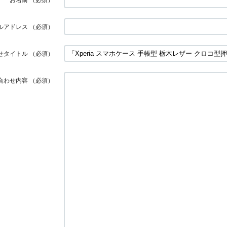
ルアドレス
（必須）
せタイトル
（必須）
合わせ内容
（必須）